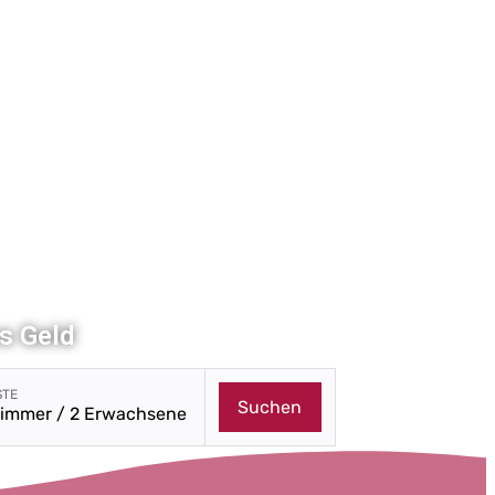
es Geld
ungsmodul mit ausgewählten Parametern öffnen
STE
Suchen
Zimmer / 2 Erwachsene