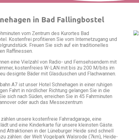
nehagen in Bad Fallingbostel
Gehminuten vom Zentrum des Kurortes Bad
otel. Kostenfrei profitieren Sie vom Internetzugang und
grundstück. Freuen Sie sich auf ein traditionelles
len Raffinessen.
hnen eine Vielzahl von Radio- und Fernsehsendern mit
immer, kostenfreies W-LAN mit bis zu 200 M/bits im
neu designte Bäder mit Glasduschen und Flachwannen.
bahn A7 ist unser Hotel Schnehagen in einer ruhigen
n Fahrt in nördlicher Richtung gelangen Sie in die
e sich nach Süden, erreichen Sie in 45 Fahrminuten
Hannover oder auch das Messezentrum
zählen unsere kostenfreie Fahrradgarage, eine
dt und eine Kinderkarte für unsere kleinsten Gäste.
d Attraktionen in der Lüneburger Heide sind schnell
azu zählen: der Welt Vogelpark Walsrode (7km), Heide-