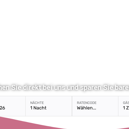
en Sie direkt bei uns und sparen Sie bar
Buch
NÄCHTE
RATENCODE
GÄ
26
1 Nacht
Wählen...
1 