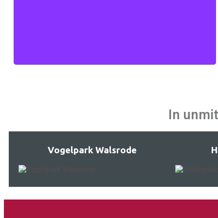
Mehr erfahen
In unmit
Vogelpark Walsrode
H