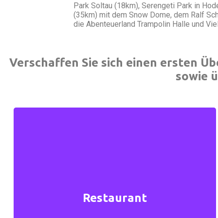
Park Soltau (18km), Serengeti Park in Hod
(35km) mit dem Snow Dome, dem Ralf Schum
die Abenteuerland Trampolin Halle und Vie
Verschaffen Sie sich einen ersten Ü
sowie 
Das Restaurant
Lassen Sie sich verwöhnen in unserem Restaurant.
Restaurant
Wir bieten gut bürgerliche sowie internationale
Küche.