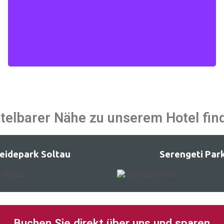
Mehr erfahen
telbarer Nähe zu unserem Hotel find
eidepark Soltau
Serengeti Par
Buchen Sie direkt über uns und sparen