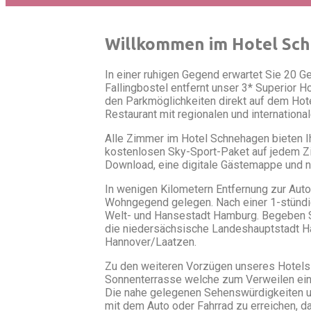
Willkommen im Hotel Sch
In einer ruhigen Gegend erwartet Sie 20 
Fallingbostel entfernt unser 3* Superior H
den Parkmöglichkeiten direkt auf dem Hotel
Restaurant mit regionalen und internationa
Alle Zimmer im Hotel Schnehagen bieten I
kostenlosen Sky-Sport-Paket auf jedem Z
Download, eine digitale Gästemappe und 
In wenigen Kilometern Entfernung zur Auto
Wohngegend gelegen. Nach einer 1-stündige
Welt- und Hansestadt Hamburg. Begeben Si
die niedersächsische Landeshauptstadt 
Hannover/Laatzen.
Zu den weiteren Vorzügen unseres Hotels 
Sonnenterrasse welche zum Verweilen einlä
Die nahe gelegenen Sehenswürdigkeiten un
mit dem Auto oder Fahrrad zu erreichen, d