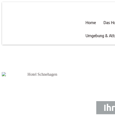
Home
Das Ho
Umgebung & Attr
Ih