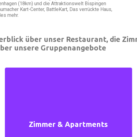
enhagen (18km) und die Attraktionswelt Bispingen
acher Kart-Center, BattleKart, Das verrückte Haus,
les mehr.
berblick über unser Restaurant, die Z
über unsere Gruppenangebote
Zimmer & Apartments
Unsere modern eingerichteten Zimmer und
Zimmer & Apartments
Apartments sind mit Dusche, WC und Flachbild
Fernseher ausgestattet.